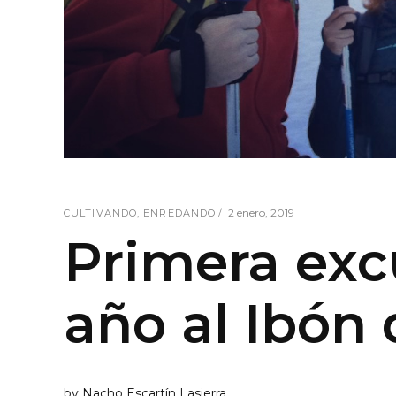
2 enero, 2019
CULTIVANDO
,
ENREDANDO
Primera exc
año al Ibón 
by
Nacho Escartín Lasierra