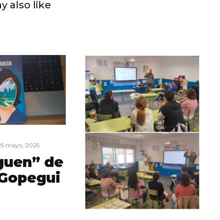
y also like
25 mayo, 2025
guen” de
 Gopegui