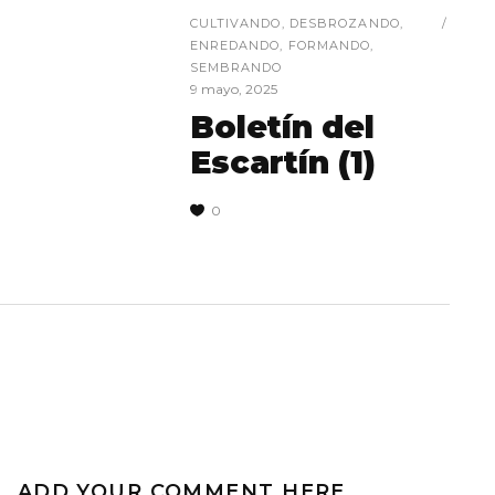
CULTIVANDO
,
DESBROZANDO
,
ENREDANDO
,
FORMANDO
,
SEMBRANDO
9 mayo, 2025
Boletín del
Escartín (1)
0
ADD YOUR COMMENT HERE