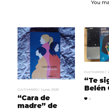
You ma
CULTIVANDO
“Te si
Belén
1 junio, 2025
CULTIVANDO
“Cara de
0
madre” de