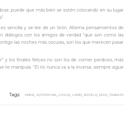
dose, puede que más bien se estén colocando en su lugar
”.
s sencilla y se lee de un tirón. Alterna pensamientos de
con diálogos con los amigos de verdad “que son como las
ontigo las noches más oscuras, son los que merecen pasar
” y los finales felices no son los de comer perdices, más
ue te manipula. “El río nunca va a la inversa, siempre sigue
Tags:
,
,
,
,
,
,
AMOR
AUTOESTIMA
CHICAS
LIBRO
NOVELA
SEXO
TRABAJO