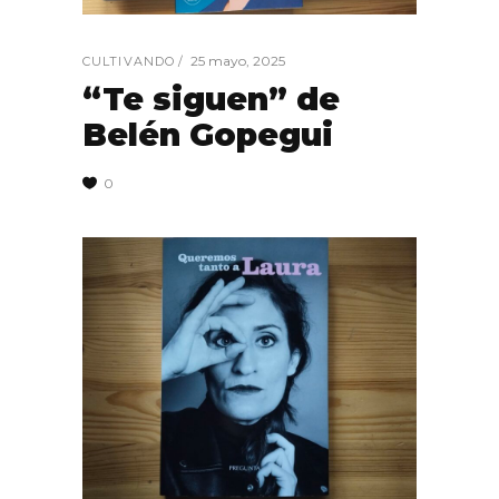
25 mayo, 2025
CULTIVANDO
“Te siguen” de
Belén Gopegui
0