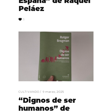
España” de Raquel
Peláez
1
9 marzo, 2025
CULTIVANDO
“Dignos de ser
humanos” de