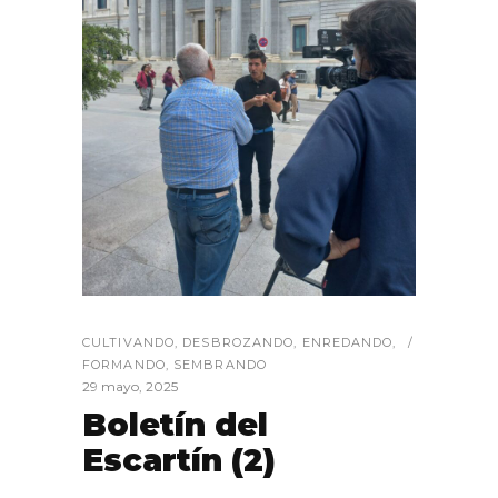
CULTIVANDO
,
DESBROZANDO
,
ENREDANDO
,
FORMANDO
,
SEMBRANDO
29 mayo, 2025
Boletín del
Escartín (2)