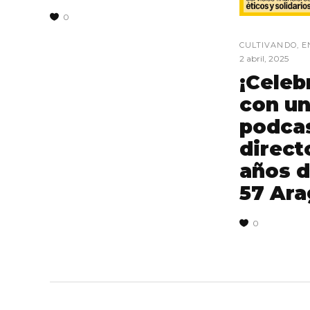
0
CULTIVANDO
,
E
2 abril, 2025
¡Cele
con u
podca
direct
años 
57 Ara
0