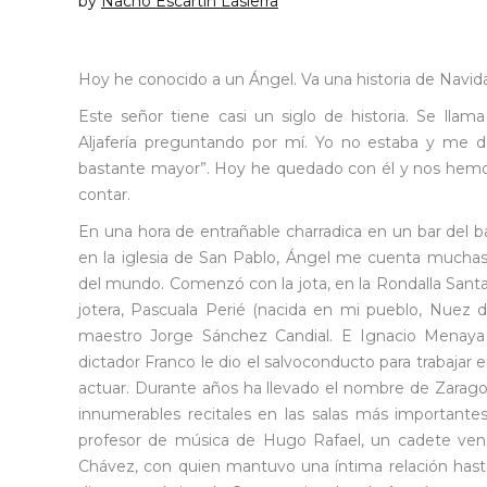
by
Nacho Escartín Lasierra
Hoy he conocido a un Ángel. Va una historia de Navid
Este señor tiene casi un siglo de historia. Se lla
Aljafería preguntando por mí. Yo no estaba y me 
bastante mayor”. Hoy he quedado con él y nos hemo
contar.
En una hora de entrañable charradica en un bar del ba
en la iglesia de San Pablo, Ángel me cuenta muchas
del mundo. Comenzó con la jota, en la Rondalla Santa 
jotera, Pascuala Perié (nacida en mi pueblo, Nuez 
maestro Jorge Sánchez Candial. E Ignacio Menaya 
dictador Franco le dio el salvoconducto para trabajar
actuar. Durante años ha llevado el nombre de Zarag
innumerables recitales en las salas más importante
profesor de música de Hugo Rafael, un cadete ven
Chávez, con quien mantuvo una íntima relación has