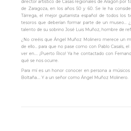
director artístico de Casas regionales de Aragón por 
de Zaragoza, en los años 50 y 60. Se le ha conside
Tárrega, el mejor guitarrista español de todos los t
tesoros que deberían formar parte de un museo… ¿p
talento de su sobrino José Luis Muñoz, hombre de ref
¿No creéis que Ángel Muñoz Molinero merece un me
de ello… para que no pase como con Pablo Casals, el 
ver en…. ¡Puerto Rico! Ya he contactado con Fernand
qué se nos ocurre.
Para mí es un honor conocer en persona a músicos
Boltaña…. Y a un señor como Ángel Muñoz Molinero.