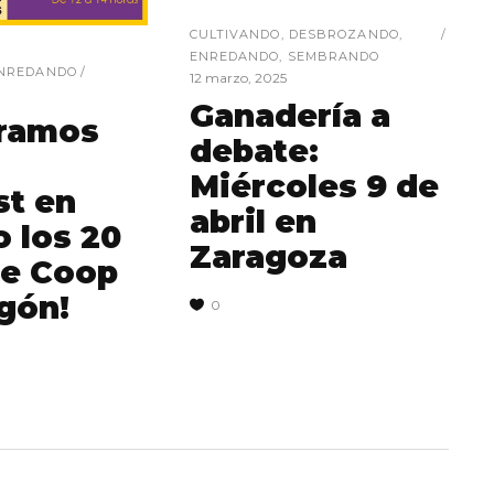
CULTIVANDO
,
DESBROZANDO
,
ENREDANDO
,
SEMBRANDO
NREDANDO
12 marzo, 2025
Ganadería a
bramos
debate:
n
Miércoles 9 de
st en
abril en
o los 20
Zaragoza
de Coop
gón!
0