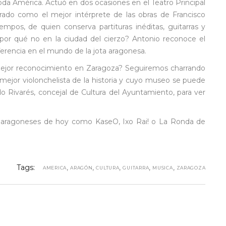
toda América. Actuó en dos ocasiones en el Teatro Principal
rado como el mejor intérprete de las obras de Francisco
iempos, de quien conserva partituras inéditas, guitarras y
or qué no en la ciudad del cierzo? Antonio reconoce el
erencia en el mundo de la jota aragonesa.
jor reconocimiento en Zaragoza? Seguiremos charrando
mejor violonchelista de la historia y cuyo museo se puede
o Rivarés, concejal de Cultura del Ayuntamiento, para ver
 aragoneses de hoy como KaseO, Ixo Rai! o La Ronda de
Tags:
,
,
,
,
,
AMERICA
ARAGÓN
CULTURA
GUITARRA
MUSICA
ZARAGOZA