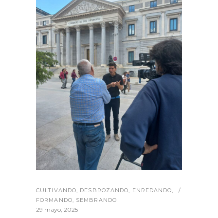
CULTIVANDO
,
DESBROZANDO
,
ENREDANDO
,
FORMANDO
,
SEMBRANDO
29 mayo, 2025