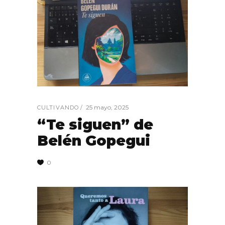
25 mayo, 2025
CULTIVANDO
“Te siguen” de
Belén Gopegui
0