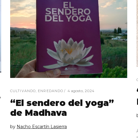
4 agosto, 2024
CULTIVANDO
,
ENREDANDO
e
“El sendero del yoga”
de Madhava
by
Nacho Escartín Lasierra