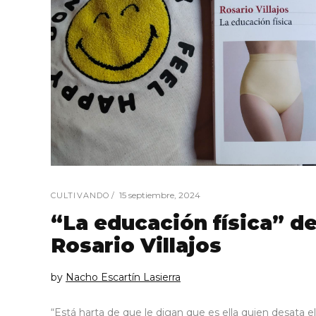
15 septiembre, 2024
CULTIVANDO
“La educación física” d
Rosario Villajos
by
Nacho Escartín Lasierra
“Está harta de que le digan que es ella quien desata el