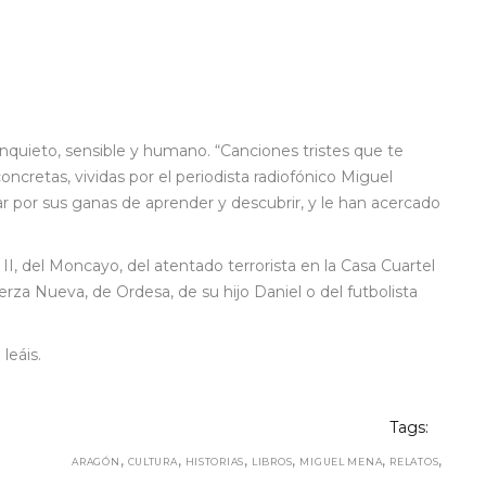
r inquieto, sensible y humano. “Canciones tristes que te
concretas, vividas por el periodista radiofónico Miguel
ar por sus ganas de aprender y descubrir, y le han acercado
 II, del Moncayo, del atentado terrorista en la Casa Cuartel
rza Nueva, de Ordesa, de su hijo Daniel o del futbolista
leáis.
Tags:
,
,
,
,
,
,
ARAGÓN
CULTURA
HISTORIAS
LIBROS
MIGUEL MENA
RELATOS