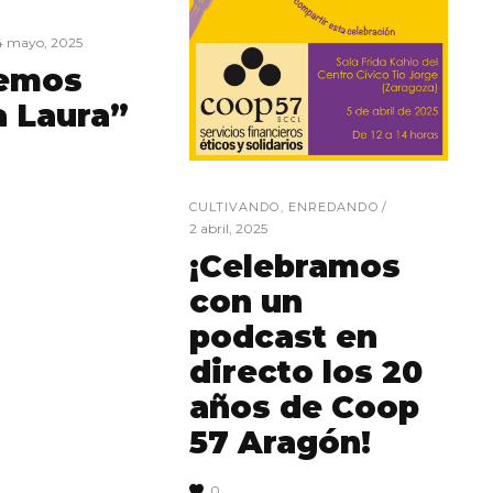
4 mayo, 2025
emos
a Laura”
CULTIVANDO
,
ENREDANDO
2 abril, 2025
¡Celebramos
con un
podcast en
directo los 20
años de Coop
57 Aragón!
0