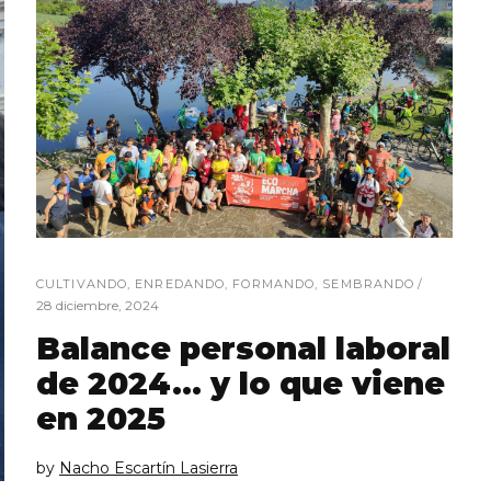
CULTIVANDO
,
ENREDANDO
,
FORMANDO
,
SEMBRANDO
28 diciembre, 2024
Balance personal laboral
de 2024… y lo que viene
en 2025
by
Nacho Escartín Lasierra