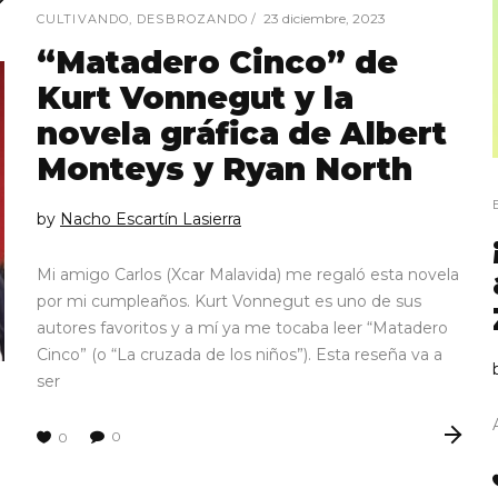
23 diciembre, 2023
CULTIVANDO
,
DESBROZANDO
“Matadero Cinco” de
Kurt Vonnegut y la
novela gráfica de Albert
Monteys y Ryan North
by
Nacho Escartín Lasierra
Mi amigo Carlos (Xcar Malavida) me regaló esta novela
por mi cumpleaños. Kurt Vonnegut es uno de sus
autores favoritos y a mí ya me tocaba leer “Matadero
Cinco” (o “La cruzada de los niños”). Esta reseña va a
ser
0
0