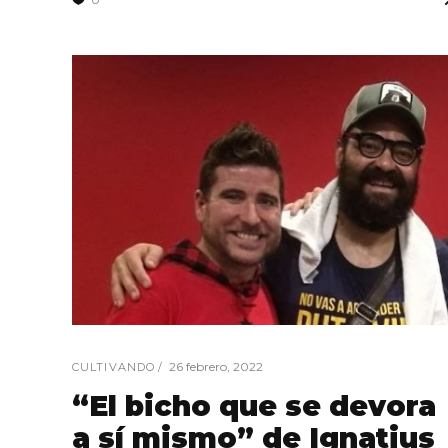
26 febrero, 2022
CULTIVANDO
“El bicho que se devora
a sí mismo” de Ignatius