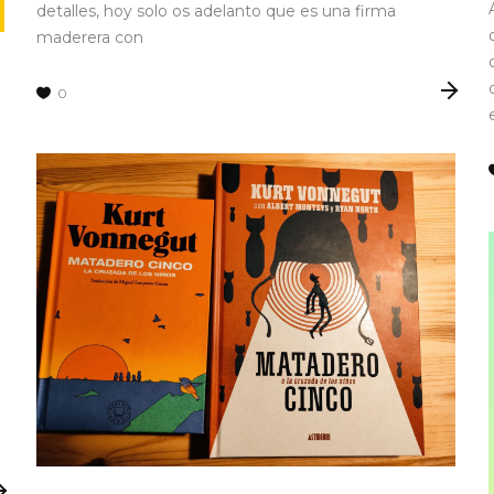
detalles, hoy solo os adelanto que es una firma
maderera con
0