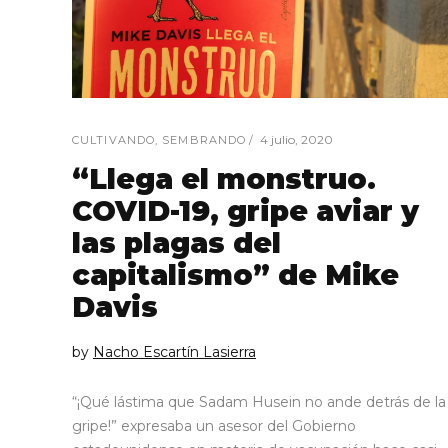
4 julio, 2020
CULTIVANDO
,
SEMBRANDO
“Llega el monstruo.
COVID-19, gripe aviar y
las plagas del
capitalismo” de Mike
Davis
by
Nacho Escartín Lasierra
“¡Qué lástima que Sadam Husein no ande detrás de la
gripe!” expresaba un asesor del Gobierno