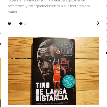
lugar mi felicitación a mi librería zaragozana de
referencia y mi agradecimiento a sus lectores por
haber
0
0
s