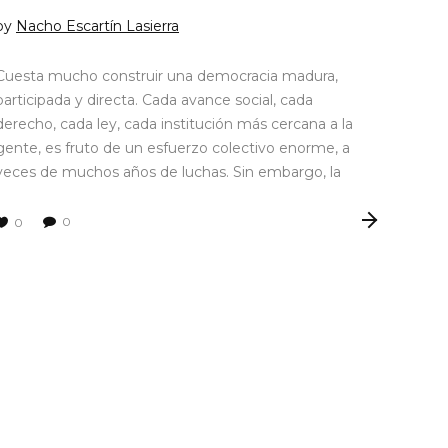
by
Nacho Escartín Lasierra
Cuesta mucho construir una democracia madura,
participada y directa. Cada avance social, cada
derecho, cada ley, cada institución más cercana a la
gente, es fruto de un esfuerzo colectivo enorme, a
veces de muchos años de luchas. Sin embargo, la
0
0