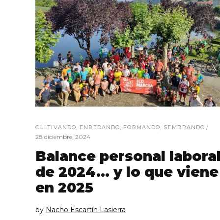
CULTIVANDO
,
ENREDANDO
,
FORMANDO
,
SEMBRANDO
28 diciembre, 2024
Balance personal labora
de 2024… y lo que viene
en 2025
by
Nacho Escartín Lasierra