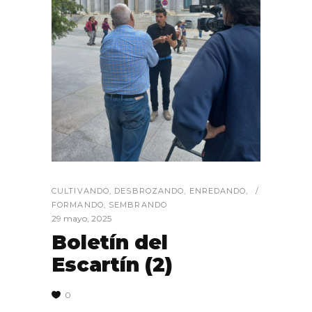
CULTIVANDO
,
DESBROZANDO
,
ENREDANDO
,
FORMANDO
,
SEMBRANDO
29 mayo, 2025
Boletín del
Escartín (2)
0