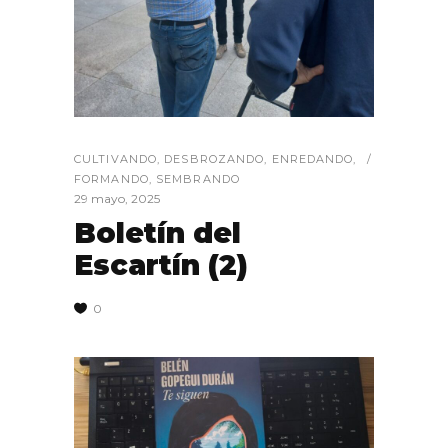
CULTIVANDO
,
DESBROZANDO
,
ENREDANDO
,
FORMANDO
,
SEMBRANDO
29 mayo, 2025
Boletín del
Escartín (2)
0