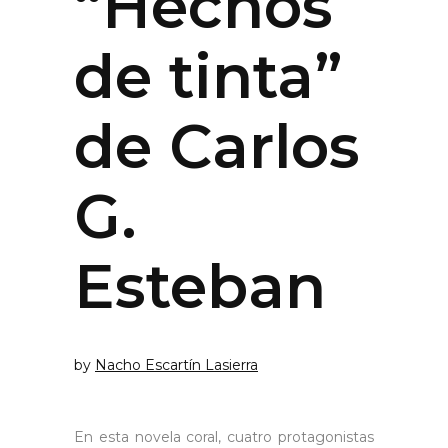
“Hechos
de tinta”
de Carlos
G.
Esteban
by
Nacho Escartín Lasierra
En esta novela coral, cuatro protagonistas