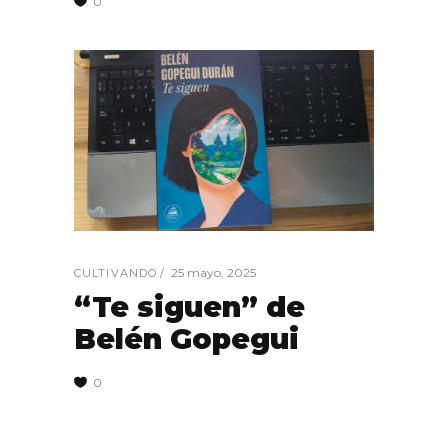
0
25 mayo, 2025
CULTIVANDO
“Te siguen” de
Belén Gopegui
0