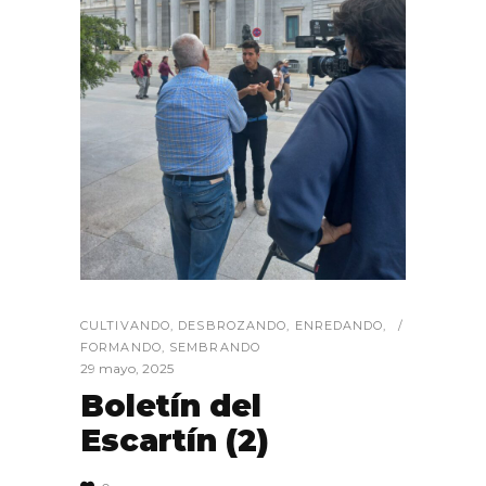
CULTIVANDO
,
DESBROZANDO
,
ENREDANDO
,
FORMANDO
,
SEMBRANDO
29 mayo, 2025
Boletín del
Escartín (2)