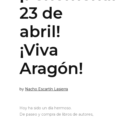
23 de
abril!
¡Viva
Aragón!
by
Nacho Escartín Lasierra
Hoy ha sido un día hermoso.
De paseo y compra de libros de autores,