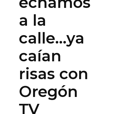
echamos
a la
calle…ya
caían
risas con
Oregón
TV