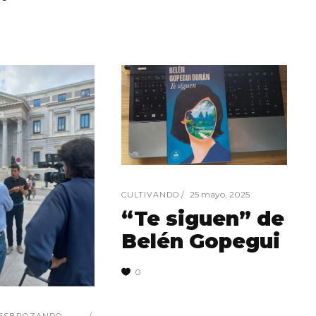
25 mayo, 2025
CULTIVANDO
“Te siguen” de
Belén Gopegui
0