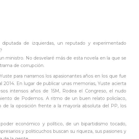
iputada de izquierdas, un reputado y experimentado
s?
n ministro. No desvelaré más de esta novela en la que se
trama de corrupción.
s Yuste para narrarnos los apasionantes años en los que fue
l 2014. En lugar de publicar unas memorias, Yuste acierta
 esos intensos años de 15M, Rodea el Congreso, el nudo
imiento de Podemos. A ritmo de un buen relato policíaco,
de la oposición frente a la mayoría absoluta del PP, los
poder económico y político, de un bipartidismo tocado,
resarios y politicuchos buscan su riqueza, sus pasiones y
ía de la gente.