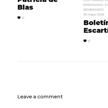
CULTIVANDO
,
D
Blas
ENREDANDO
,
F
SEMBRANDO
29 mayo, 2025
0
Boletí
Escartí
0
Leave a comment