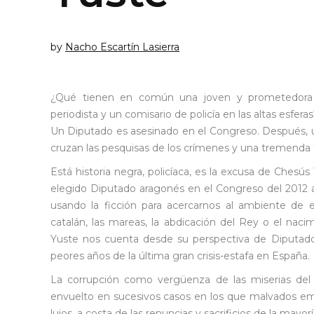
by
Nacho Escartín Lasierra
¿Qué tienen en común una joven y prometedora d
periodista y un comisario de policía en las altas esfera
Un Diputado es asesinado en el Congreso. Después, u
cruzan las pesquisas de los crímenes y una tremenda 
Está historia negra, policíaca, es la excusa de Chesú
elegido Diputado aragonés en el Congreso del 2012 a
usando la ficción para acercarnos al ambiente de
catalán, las mareas, la abdicación del Rey o el nac
Yuste nos cuenta desde su perspectiva de Diputado 
peores años de la última gran crisis-estafa en España.
La corrupción como vergüenza de las miserias del 
envuelto en sucesivos casos en los que malvados emp
lujos, a costa de las renuncias y sacrificios de la mayor