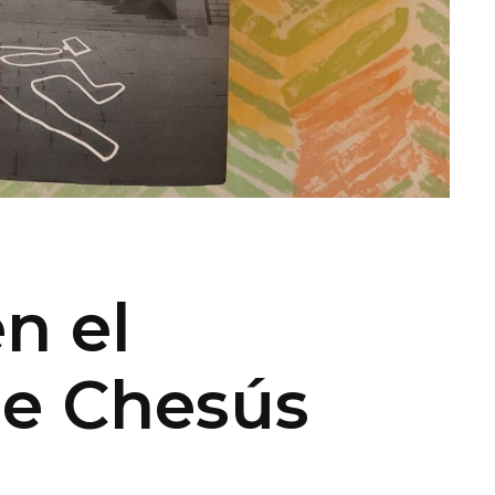
n el
de Chesús