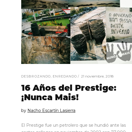
21 noviembre, 2018
DESBROZANDO
,
ENREDANDO
16 Años del Prestige:
¡Nunca Mais!
by
Nacho Escartín Lasierra
El Prestige fue un petrolero que se hundió ante las