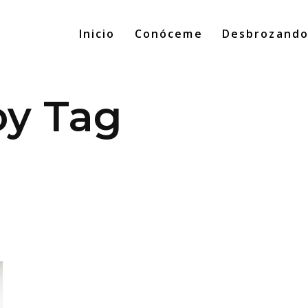
Inicio
Conóceme
Desbrozand
oy Tag