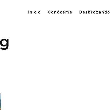
Inicio
Conóceme
Desbrozand
ag