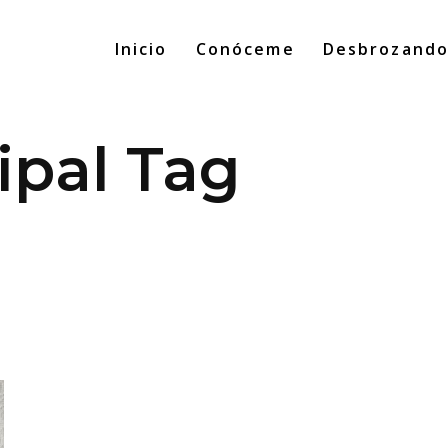
Inicio
Conóceme
Desbrozand
ipal Tag