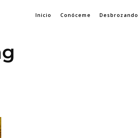
Inicio
Conóceme
Desbrozand
ag