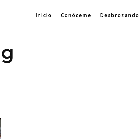
Inicio
Conóceme
Desbrozand
ag