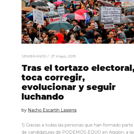
27 mayo, 2019
SEMBRANDO
Tras el tortazo electoral
toca corregir,
evolucionar y seguir
luchando
by
Nacho Escartín Lasierra
1) Gracias a todas las personas que han formado parte
de candidaturas de PODEMOS-EQUO en Aragón, a la