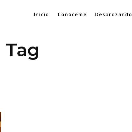
Inicio
Conóceme
Desbrozand
a Tag