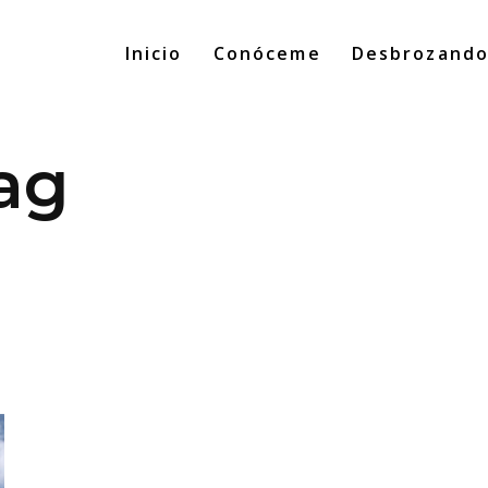
Inicio
Conóceme
Desbrozand
ag