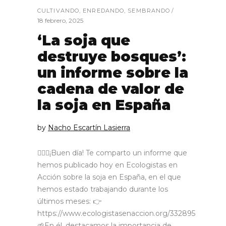
CULTIVANDO
,
ENREDANDO
,
SEMBRANDO
18 febrero, 2025
‘La soja que
destruye bosques’:
un informe sobre la
cadena de valor de
la soja en España
by
Nacho Escartín Lasierra
🙋🏼‍♂️¡Buen día! Te comparto un informe que
hemos publicado hoy en Ecologistas en
Acción sobre la soja en España, en el que
hemos estado trabajando durante los
últimos meses: 👉
https://www.ecologistasenaccion.org/332895
🌱En él, destacamos la importancia de