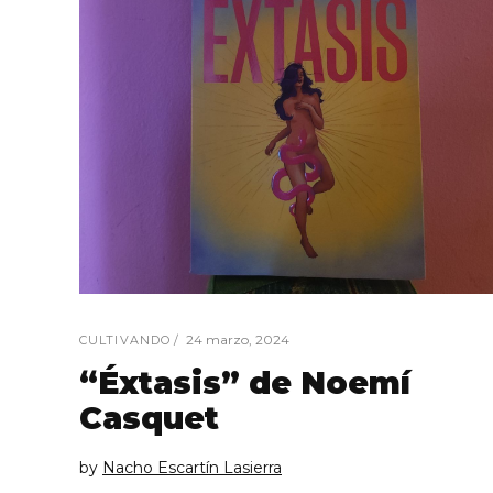
24 marzo, 2024
CULTIVANDO
“Éxtasis” de Noemí
Casquet
by
Nacho Escartín Lasierra