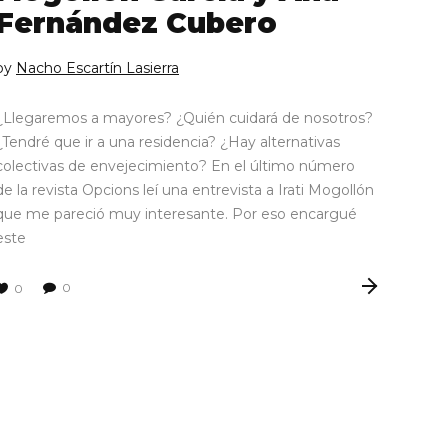
Fernández Cubero
by
Nacho Escartín Lasierra
¿Llegaremos a mayores? ¿Quién cuidará de nosotros?
¿Tendré que ir a una residencia? ¿Hay alternativas
colectivas de envejecimiento? En el último número
de la revista Opcions leí una entrevista a Irati Mogollón
que me pareció muy interesante. Por eso encargué
este
0
0