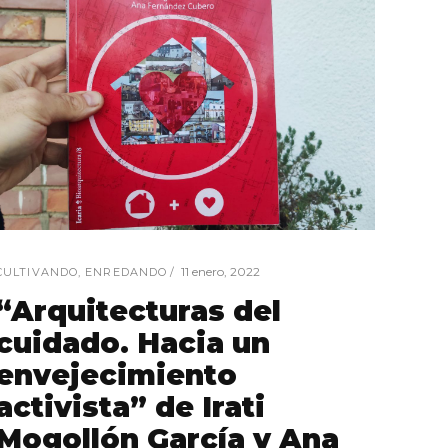
11 enero, 2022
CULTIVANDO
,
ENREDANDO
“Arquitecturas del
cuidado. Hacia un
envejecimiento
activista” de Irati
Mogollón García y Ana