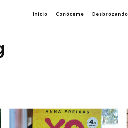
Inicio
Conóceme
Desbrozand
g