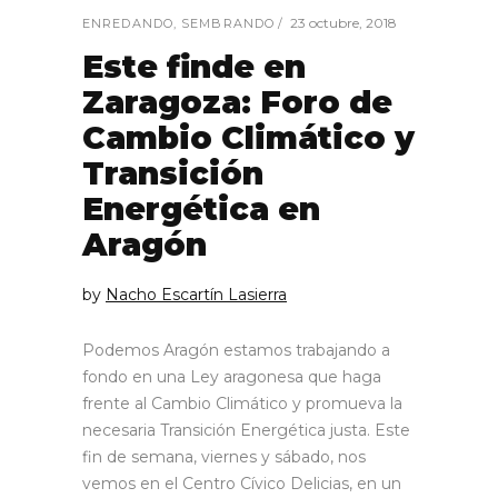
23 octubre, 2018
ENREDANDO
,
SEMBRANDO
Este finde en
Zaragoza: Foro de
Cambio Climático y
Transición
Energética en
Aragón
by
Nacho Escartín Lasierra
Podemos Aragón estamos trabajando a
fondo en una Ley aragonesa que haga
frente al Cambio Climático y promueva la
necesaria Transición Energética justa. Este
fin de semana, viernes y sábado, nos
vemos en el Centro Cívico Delicias, en un