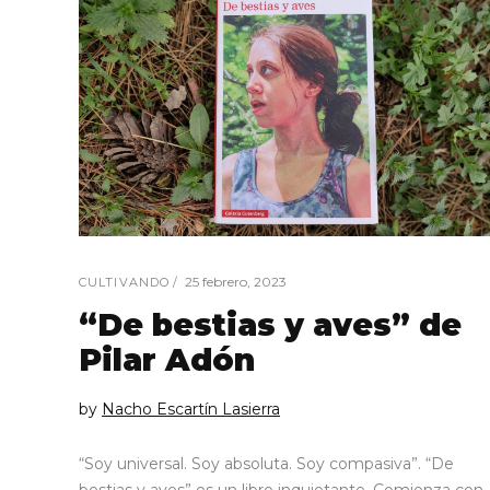
25 febrero, 2023
CULTIVANDO
“De bestias y aves” de
Pilar Adón
by
Nacho Escartín Lasierra
“Soy universal. Soy absoluta. Soy compasiva”. “De