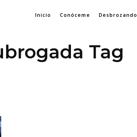
Inicio
Conóceme
Desbrozand
ubrogada Tag