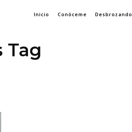
Inicio
Conóceme
Desbrozand
s Tag