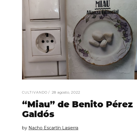
28 agosto, 2022
CULTIVANDO
“Miau” de Benito Pérez
Galdós
by
Nacho Escartín Lasierra