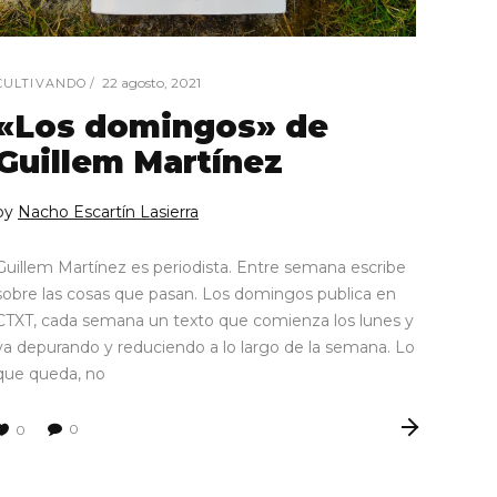
22 agosto, 2021
CULTIVANDO
«Los domingos» de
Guillem Martínez
by
Nacho Escartín Lasierra
Guillem Martínez es periodista. Entre semana escribe
sobre las cosas que pasan. Los domingos publica en
CTXT, cada semana un texto que comienza los lunes y
va depurando y reduciendo a lo largo de la semana. Lo
que queda, no
0
0