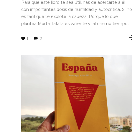
Para que este libro te sea útil, has de acercarte a él
con importantes dosis de humildad y autocrítica. Si no
es fácil que te explote la cabeza. Porque lo que
plantea Marta Tafalla es valiente y, al mismo tiempo,
0
1