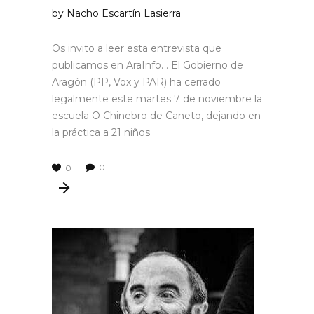
by
Nacho Escartín Lasierra
Os invito a leer esta entrevista que
publicamos en AraInfo. . El Gobierno de
Aragón (PP, Vox y PAR) ha cerrado
legalmente este martes 7 de noviembre la
escuela O Chinebro de Caneto, dejando en
la práctica a 21 niños
0
0