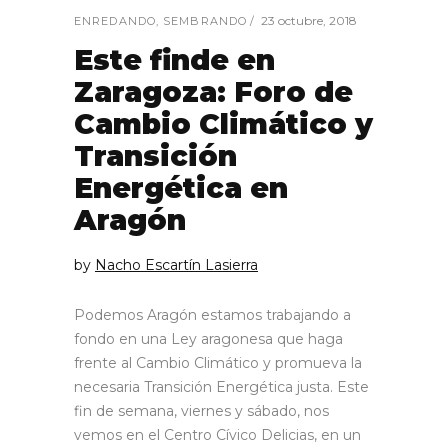
23 octubre, 2018
ENREDANDO
,
SEMBRANDO
Este finde en
Zaragoza: Foro de
Cambio Climático y
Transición
Energética en
Aragón
by
Nacho Escartín Lasierra
Podemos Aragón estamos trabajando a
fondo en una Ley aragonesa que haga
frente al Cambio Climático y promueva la
necesaria Transición Energética justa. Este
fin de semana, viernes y sábado, nos
vemos en el Centro Cívico Delicias, en un