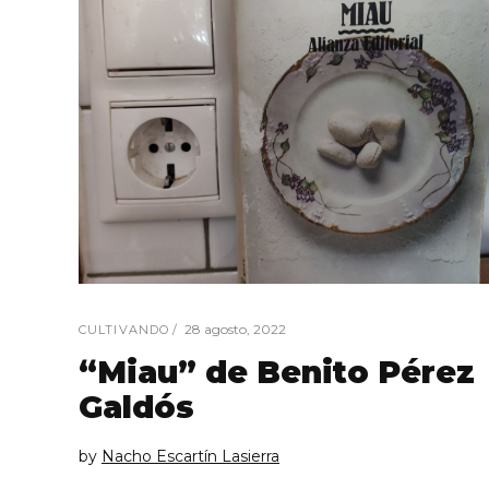
28 agosto, 2022
CULTIVANDO
“Miau” de Benito Pérez
Galdós
by
Nacho Escartín Lasierra