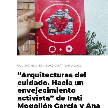
11 enero, 2022
CULTIVANDO
,
ENREDANDO
“Arquitecturas del
cuidado. Hacia un
envejecimiento
activista” de Irati
Mogollón García y Ana