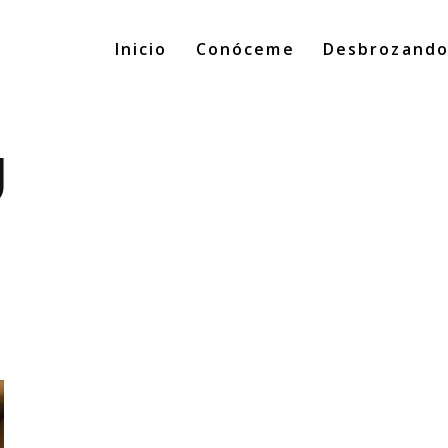
Inicio
Conóceme
Desbrozand
g