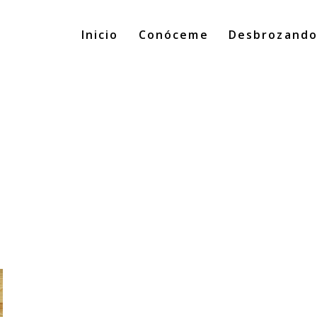
Inicio
Conóceme
Desbrozand
g