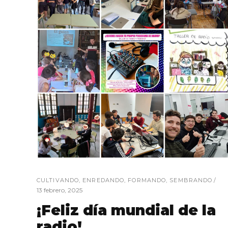
CULTIVANDO
,
ENREDANDO
,
FORMANDO
,
SEMBRANDO
13 febrero, 2025
¡Feliz día mundial de la
radio!