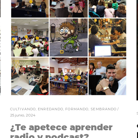
CULTIVANDO
,
ENREDANDO
,
FORMANDO
,
SEMBRANDO
25 junio, 2024
¿Te apetece aprender
radio y podcast?