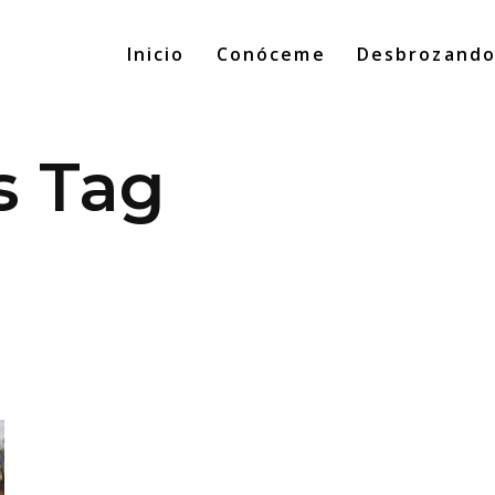
Inicio
Conóceme
Desbrozand
s Tag