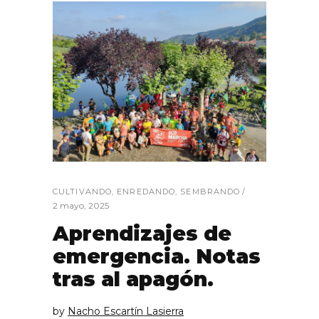
CULTIVANDO
,
ENREDANDO
,
SEMBRANDO
2 mayo, 2025
Aprendizajes de
emergencia. Notas
tras al apagón.
by
Nacho Escartín Lasierra