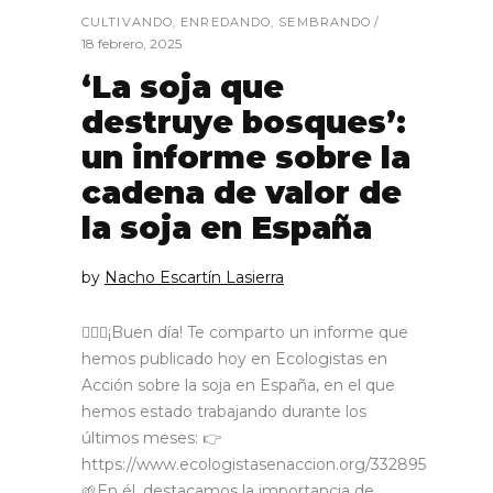
CULTIVANDO
,
ENREDANDO
,
SEMBRANDO
18 febrero, 2025
‘La soja que
destruye bosques’:
un informe sobre la
cadena de valor de
la soja en España
by
Nacho Escartín Lasierra
🙋🏼‍♂️¡Buen día! Te comparto un informe que
hemos publicado hoy en Ecologistas en
Acción sobre la soja en España, en el que
hemos estado trabajando durante los
últimos meses: 👉
https://www.ecologistasenaccion.org/332895
🌱En él, destacamos la importancia de