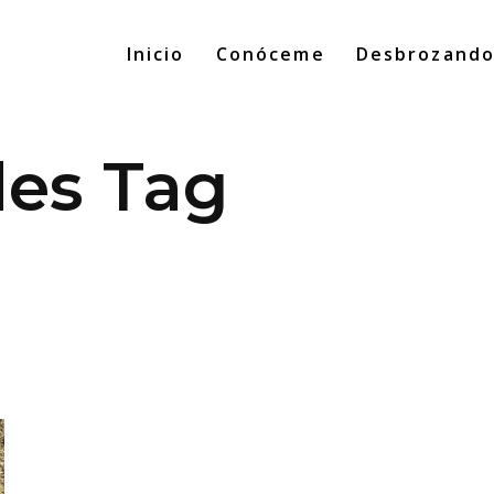
Inicio
Conóceme
Desbrozand
des Tag