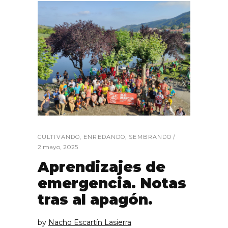
CULTIVANDO
,
ENREDANDO
,
SEMBRANDO
2 mayo, 2025
Aprendizajes de
emergencia. Notas
tras al apagón.
by
Nacho Escartín Lasierra