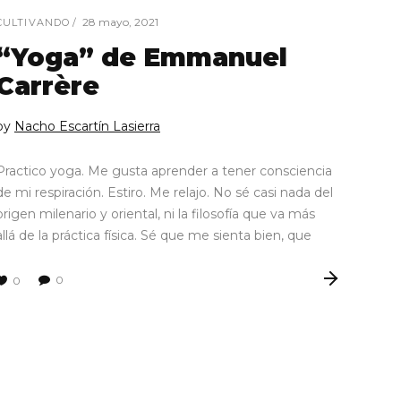
28 mayo, 2021
CULTIVANDO
“Yoga” de Emmanuel
Carrère
by
Nacho Escartín Lasierra
Practico yoga. Me gusta aprender a tener consciencia
de mi respiración. Estiro. Me relajo. No sé casi nada del
origen milenario y oriental, ni la filosofía que va más
allá de la práctica física. Sé que me sienta bien, que
0
0