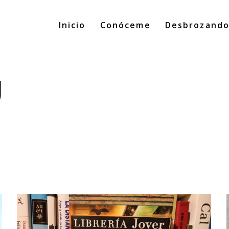
Inicio
Conóceme
Desbrozand
g