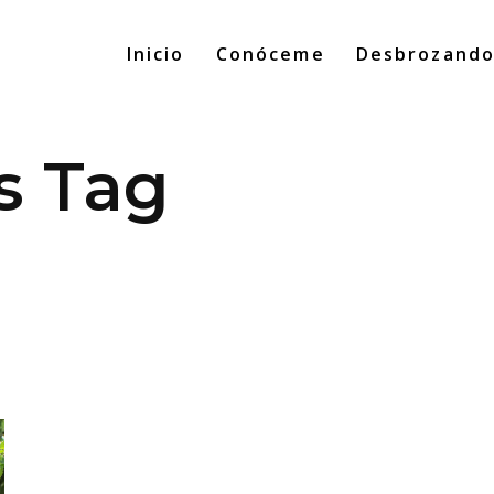
Inicio
Conóceme
Desbrozand
s Tag