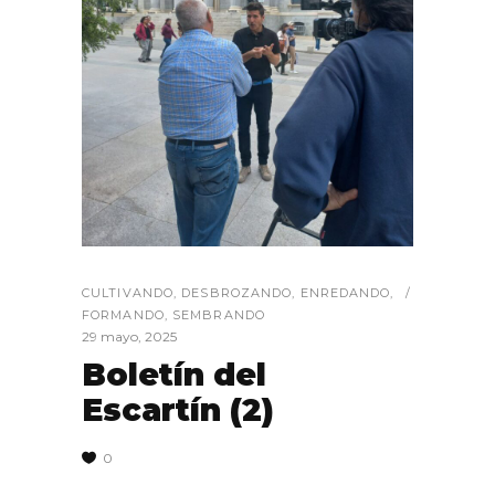
CULTIVANDO
,
DESBROZANDO
,
ENREDANDO
,
FORMANDO
,
SEMBRANDO
29 mayo, 2025
Boletín del
Escartín (2)
0